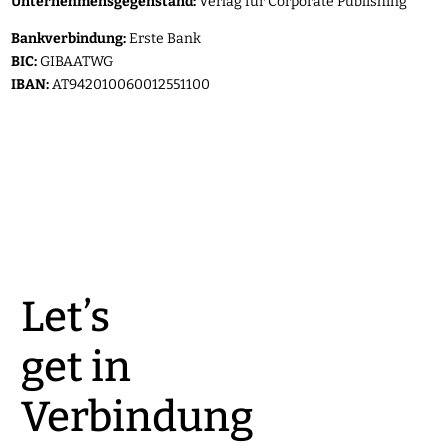
Unternehmensgegenstand:
Verlag für Corporate Publishing
Bankverbindung:
Erste Bank
BIC:
GIBAATWG
IBAN:
AT942010060012551100
Let’s
get in
Verbindung